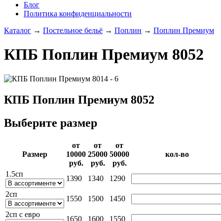
Блог
Политика конфиденциальности
Каталог
→
Постельное бельё
→
Поплин
→
Поплин Премиум
КПБ Поплин Премиум 8052
КПБ Поплин Премиум 8052
Выберите размер
от
от
от
Раз­мер
10000­
25000­
50000­
кол-во
руб.
руб.
руб.
1.5сп
1390
1340
1290
2сп
1550
1500
1450
2сп с евро
1650
1600
1550