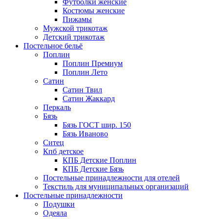
Футболки женские
Костюмы женские
Пижамы
Мужской трикотаж
Детский трикотаж
Постельное бельё
Поплин
Поплин Премиум
Поплин Лето
Сатин
Сатин Твил
Сатин Жаккард
Перкаль
Бязь
Бязь ГОСТ шир. 150
Бязь Иваново
Ситец
Кпб детское
КПБ Детские Поплин
КПБ Детские Бязь
Постельные принадлежности для отелей
Текстиль для муниципальных организаций
Постельные принадлежности
Подушки
Одеяла