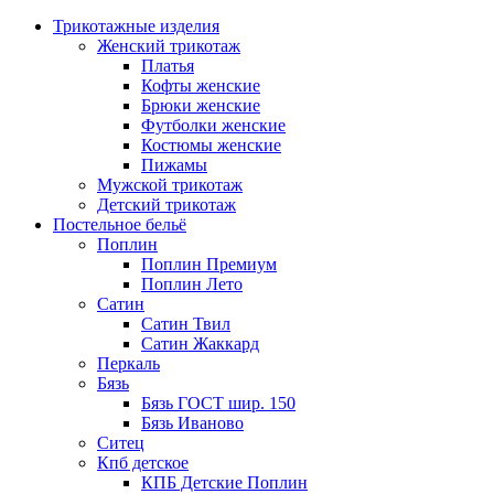
Трикотажные изделия
Женский трикотаж
Платья
Кофты женские
Брюки женские
Футболки женские
Костюмы женские
Пижамы
Мужской трикотаж
Детский трикотаж
Постельное бельё
Поплин
Поплин Премиум
Поплин Лето
Сатин
Сатин Твил
Сатин Жаккард
Перкаль
Бязь
Бязь ГОСТ шир. 150
Бязь Иваново
Ситец
Кпб детское
КПБ Детские Поплин