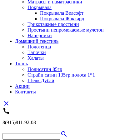
Матрасы и наматрасники
Покрывала
Покрывала Велсофт
Покрывала Жаккард
Трикотажные простыни
Простыни непромокаемые мулетон
Наперники
Домашний текстиль
Полотенца
Тапочки
Халаты
Ткань
Полисатин 85гр
Страйп сатин 135гр полоса 1*1
Шелк Дубай
Акции
Контакты
close
call
8(915)811-92-03
search