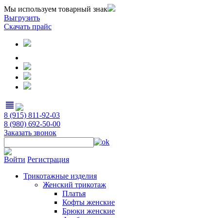
Мы используем товарный знак
Выгрузить
Скачать прайс
view_headline
8 (915) 811-92-03
8 (980) 692-50-00
Заказать звонок
Войти
Регистрация
Трикотажные изделия
Женский трикотаж
Платья
Кофты женские
Брюки женские