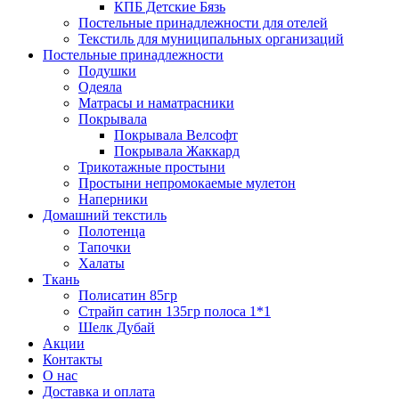
КПБ Детские Бязь
Постельные принадлежности для отелей
Текстиль для муниципальных организаций
Постельные принадлежности
Подушки
Одеяла
Матрасы и наматрасники
Покрывала
Покрывала Велсофт
Покрывала Жаккард
Трикотажные простыни
Простыни непромокаемые мулетон
Наперники
Домашний текстиль
Полотенца
Тапочки
Халаты
Ткань
Полисатин 85гр
Страйп сатин 135гр полоса 1*1
Шелк Дубай
Акции
Контакты
О нас
Доставка и оплата