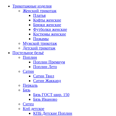
Трикотажные изделия
Женский трикотаж
Платья
Кофты женские
Брюки женские
Футболки женские
Костюмы женские
Пижамы
Мужской трикотаж
Детский трикотаж
Постельное бельё
Поплин
Поплин Премиум
Поплин Лето
Сатин
Сатин Твил
Сатин Жаккард
Перкаль
Бязь
Бязь ГОСТ шир. 150
Бязь Иваново
Ситец
Кпб детское
КПБ Детские Поплин