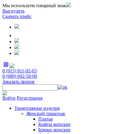
Мы используем товарный знак
Выгрузить
Скачать прайс
view_headline
8 (915) 811-92-03
8 (980) 692-50-00
Заказать звонок
Войти
Регистрация
Трикотажные изделия
Женский трикотаж
Платья
Кофты женские
Брюки женские