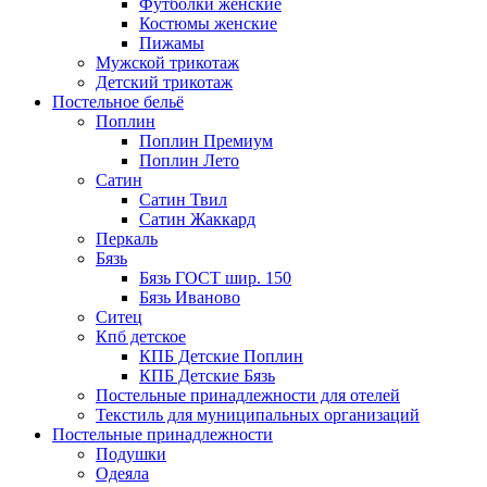
Футболки женские
Костюмы женские
Пижамы
Мужской трикотаж
Детский трикотаж
Постельное бельё
Поплин
Поплин Премиум
Поплин Лето
Сатин
Сатин Твил
Сатин Жаккард
Перкаль
Бязь
Бязь ГОСТ шир. 150
Бязь Иваново
Ситец
Кпб детское
КПБ Детские Поплин
КПБ Детские Бязь
Постельные принадлежности для отелей
Текстиль для муниципальных организаций
Постельные принадлежности
Подушки
Одеяла