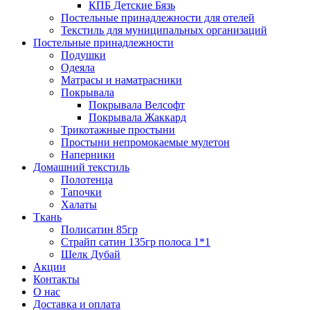
КПБ Детские Бязь
Постельные принадлежности для отелей
Текстиль для муниципальных организаций
Постельные принадлежности
Подушки
Одеяла
Матрасы и наматрасники
Покрывала
Покрывала Велсофт
Покрывала Жаккард
Трикотажные простыни
Простыни непромокаемые мулетон
Наперники
Домашний текстиль
Полотенца
Тапочки
Халаты
Ткань
Полисатин 85гр
Страйп сатин 135гр полоса 1*1
Шелк Дубай
Акции
Контакты
О нас
Доставка и оплата