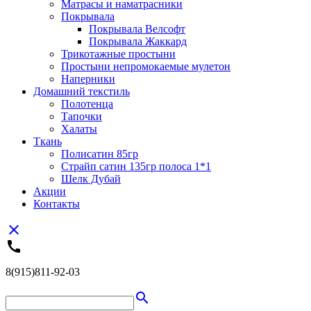
Матрасы и наматрасники
Покрывала
Покрывала Велсофт
Покрывала Жаккард
Трикотажные простыни
Простыни непромокаемые мулетон
Наперники
Домашний текстиль
Полотенца
Тапочки
Халаты
Ткань
Полисатин 85гр
Страйп сатин 135гр полоса 1*1
Шелк Дубай
Акции
Контакты
close
call
8(915)811-92-03
search