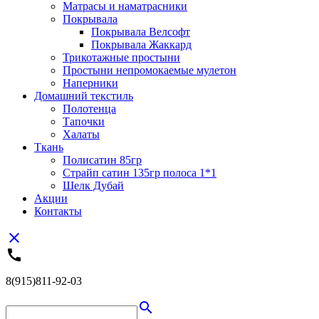
Матрасы и наматрасники
Покрывала
Покрывала Велсофт
Покрывала Жаккард
Трикотажные простыни
Простыни непромокаемые мулетон
Наперники
Домашний текстиль
Полотенца
Тапочки
Халаты
Ткань
Полисатин 85гр
Страйп сатин 135гр полоса 1*1
Шелк Дубай
Акции
Контакты
close
call
8(915)811-92-03
search