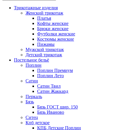
Трикотажные изделия
Женский трикотаж
Платья
Кофты женские
Брюки женские
Футболки женские
Костюмы женские
Пижамы
Мужской трикотаж
Детский трикотаж
Постельное бельё
Поплин
Поплин Премиум
Поплин Лето
Сатин
Сатин Твил
Сатин Жаккард
Перкаль
Бязь
Бязь ГОСТ шир. 150
Бязь Иваново
Ситец
Кпб детское
КПБ Детские Поплин