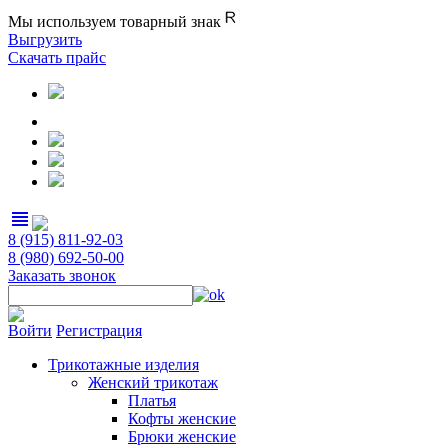
Мы используем товарный знак
Выгрузить
Скачать прайс
view_headline
8 (915) 811-92-03
8 (980) 692-50-00
Заказать звонок
Войти
Регистрация
Трикотажные изделия
Женский трикотаж
Платья
Кофты женские
Брюки женские