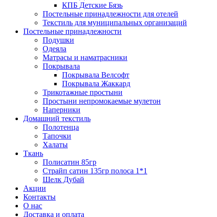
КПБ Детские Бязь
Постельные принадлежности для отелей
Текстиль для муниципальных организаций
Постельные принадлежности
Подушки
Одеяла
Матрасы и наматрасники
Покрывала
Покрывала Велсофт
Покрывала Жаккард
Трикотажные простыни
Простыни непромокаемые мулетон
Наперники
Домашний текстиль
Полотенца
Тапочки
Халаты
Ткань
Полисатин 85гр
Страйп сатин 135гр полоса 1*1
Шелк Дубай
Акции
Контакты
О нас
Доставка и оплата