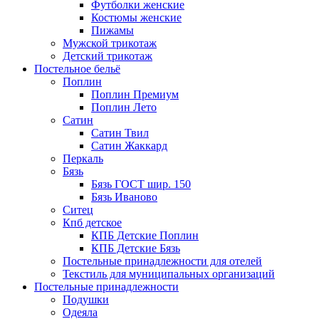
Футболки женские
Костюмы женские
Пижамы
Мужской трикотаж
Детский трикотаж
Постельное бельё
Поплин
Поплин Премиум
Поплин Лето
Сатин
Сатин Твил
Сатин Жаккард
Перкаль
Бязь
Бязь ГОСТ шир. 150
Бязь Иваново
Ситец
Кпб детское
КПБ Детские Поплин
КПБ Детские Бязь
Постельные принадлежности для отелей
Текстиль для муниципальных организаций
Постельные принадлежности
Подушки
Одеяла