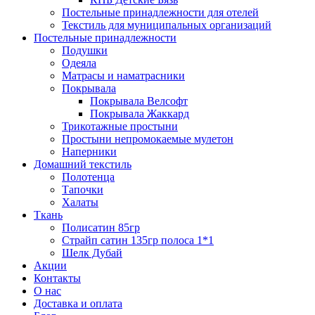
Постельные принадлежности для отелей
Текстиль для муниципальных организаций
Постельные принадлежности
Подушки
Одеяла
Матрасы и наматрасники
Покрывала
Покрывала Велсофт
Покрывала Жаккард
Трикотажные простыни
Простыни непромокаемые мулетон
Наперники
Домашний текстиль
Полотенца
Тапочки
Халаты
Ткань
Полисатин 85гр
Страйп сатин 135гр полоса 1*1
Шелк Дубай
Акции
Контакты
О нас
Доставка и оплата