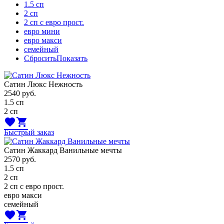
1.5 сп
2 сп
2 сп с евро прост.
евро мини
евро макси
семейный
Сбросить
Показать
Сатин Люкс Нежность
2540
руб.
1.5 сп
2 сп
favorite
shopping_cart
Быстрый заказ
Сатин Жаккард Ванильные мечты
2570
руб.
1.5 сп
2 сп
2 сп с евро прост.
евро макси
семейный
favorite
shopping_cart