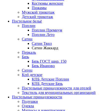
Костюмы женские
Пижамы
Мужской трикотаж
Детский трикотаж
Постельное бельё
Поплин
Поплин Премиум
Поплин Лето
Сатин
Сатин Твил
Сатин Жаккард
Перкаль
Бязь
Бязь ГОСТ шир. 150
Бязь Иваново
Ситец
Кпб детское
КПБ Детские Поплин
КПБ Детские Бязь
Постельные принадлежности для отелей
Текстиль для муниципальных организаций
Постельные принадлежности
Подушки
Одеяла
Матрасы и наматрасники