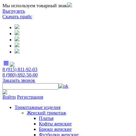
Мы используем товарный знак
Выгрузить
Скачать прайс
view_headline
8 (915) 811-92-03
8 (980) 692-50-00
Заказать звонок
Войти
Регистрация
Трикотажные изделия
Женский трикотаж
Платья
Кофты женские
Брюки женские
Футболки женские