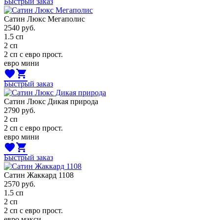
Быстрый заказ
Сатин Люкс Мегаполис
2540
руб.
1.5 сп
2 сп
2 сп с евро прост.
евро мини
favorite
shopping_cart
Быстрый заказ
Сатин Люкс Дикая природа
2790
руб.
2 сп
2 сп с евро прост.
евро мини
favorite
shopping_cart
Быстрый заказ
Сатин Жаккард 1108
2570
руб.
1.5 сп
2 сп
2 сп с евро прост.
евро макси