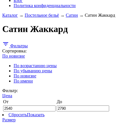
Блог
Политика конфиденциальности
Каталог
→
Постельное бельё
→
Сатин
→
Сатин Жаккард
Сатин Жаккард
filter_list
Фильтры
Сортировка:
По новизне
По возрастанию цены
По убыванию цены
По новизне
По имени
Фильтр:
Цена
От
До
Сбросить
Показать
Размер