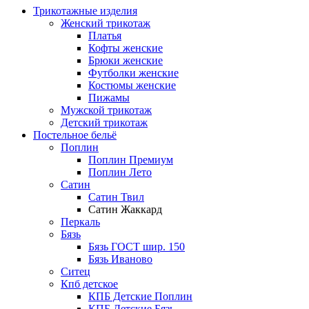
Трикотажные изделия
Женский трикотаж
Платья
Кофты женские
Брюки женские
Футболки женские
Костюмы женские
Пижамы
Мужской трикотаж
Детский трикотаж
Постельное бельё
Поплин
Поплин Премиум
Поплин Лето
Сатин
Сатин Твил
Сатин Жаккард
Перкаль
Бязь
Бязь ГОСТ шир. 150
Бязь Иваново
Ситец
Кпб детское
КПБ Детские Поплин
КПБ Детские Бязь