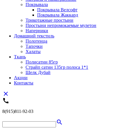
Покрывала
Покрывала Велсофт
Покрывала Жаккард
Трикотажные простыни
Простыни непромокаемые мулетон
Наперники
Домашний текстиль
Полотенца
Тапочки
Халаты
Ткань
Полисатин 85гр
Страйп сатин 135гр полоса 1*1
Шелк Дубай
Акции
Контакты
close
call
8(915)811-92-03
search