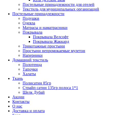
Постельные принадлежности для отелей
Текстиль для муниципальных организаций
Постельные принадлежности
Подушки
Одеяла
Матрасы и наматрасники
Покрывала
Покрывала Велсофт
Покрывала Жаккард
Трикотажные простыни
Простыни непромокаемые мулетон
Наперники
Домашний текстиль
Полотенца
Тапочки
Халаты
Ткань
Полисатин 85гр
Страйп сатин 135гр полоса 1*1
Шелк Дубай
Акции
Контакты
О нас
Доставка и оплата