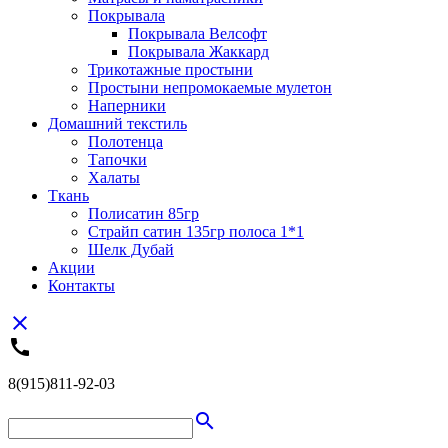
Покрывала
Покрывала Велсофт
Покрывала Жаккард
Трикотажные простыни
Простыни непромокаемые мулетон
Наперники
Домашний текстиль
Полотенца
Тапочки
Халаты
Ткань
Полисатин 85гр
Страйп сатин 135гр полоса 1*1
Шелк Дубай
Акции
Контакты
close
call
8(915)811-92-03
search