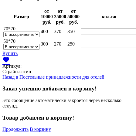
от
от
от
Раз­мер
10000­
25000­
50000­
кол-во
руб.
руб.
руб.
70*70
400
370
350
50*70
300
270
250
Купить
favorite
Артикул:
Страйп-сатин
Назад в
Постельные принадлежности для отелей
Заказ успешно добавлен в корзину!
Это сообщение автоматически закроется через несколько
секунд.
Товар добавлен в корзину!
Продолжить
В корзину