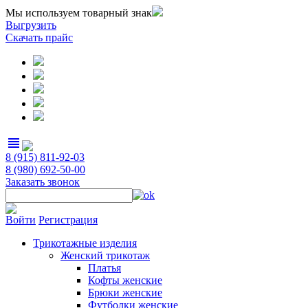
Мы используем товарный знак
Выгрузить
Скачать прайс
view_headline
8 (915) 811-92-03
8 (980) 692-50-00
Заказать звонок
Войти
Регистрация
Трикотажные изделия
Женский трикотаж
Платья
Кофты женские
Брюки женские
Футболки женские