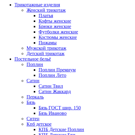
Трикотажные изделия
Женский трикотаж
Платья
Кофты женские
Брюки женские
Футболки женские
Костюмы женские
Пижамы
Мужской трикотаж
Детский трикотаж
Постельное бельё
Поплин
Поплин Премиум
Поплин Лето
Сатин
Сатин Твил
Сатин Жаккард
Перкаль
Бязь
Бязь ГОСТ шир. 150
Бязь Иваново
Ситец
Кпб детское
КПБ Детские Поплин
КПБ Детские Бязь