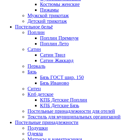
Костюмы женские
Пижамы
Мужской трикотаж
Детский трикотаж
Постельное бельё
Поплин
Поплин Премиум
Поплин Лето
Сатин
Сатин Твил
Сатин Жаккард
Перкаль
Бязь
Бязь ГОСТ шир. 150
Бязь Иваново
Ситец
Кпб детское
КПБ Детские Поплин
КПБ Детские Бязь
Постельные принадлежности для отелей
Текстиль для муниципальных организаций
Постельные принадлежности
Подушки
Одеяла
Матрасы и наматрасники