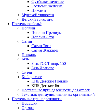
Футболки женские
Костюмы женские
Пижамы
Мужской трикотаж
Детский трикотаж
Постельное бельё
Поплин
Поплин Премиум
Поплин Лето
Сатин
Сатин Твил
Сатин Жаккард
Перкаль
Бязь
Бязь ГОСТ шир. 150
Бязь Иваново
Ситец
Кпб детское
КПБ Детские Поплин
КПБ Детские Бязь
Постельные принадлежности для отелей
Текстиль для муниципальных организаций
Постельные принадлежности
Подушки
Одеяла