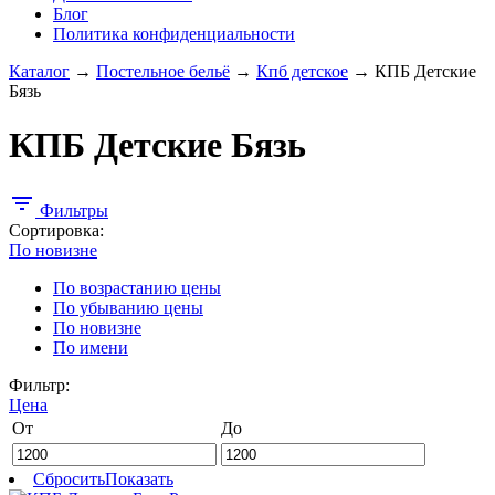
Блог
Политика конфиденциальности
Каталог
→
Постельное бельё
→
Кпб детское
→
КПБ Детские
Бязь
КПБ Детские Бязь
filter_list
Фильтры
Сортировка:
По новизне
По возрастанию цены
По убыванию цены
По новизне
По имени
Фильтр:
Цена
От
До
Сбросить
Показать