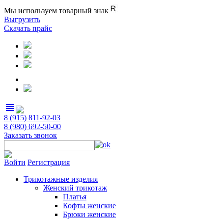
Мы используем товарный знак
Выгрузить
Скачать прайс
view_headline
8 (915) 811-92-03
8 (980) 692-50-00
Заказать звонок
Войти
Регистрация
Трикотажные изделия
Женский трикотаж
Платья
Кофты женские
Брюки женские