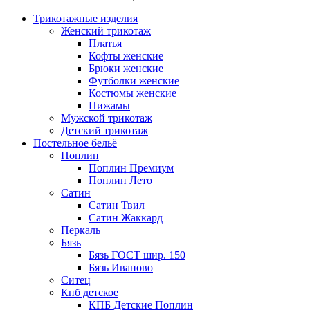
Трикотажные изделия
Женский трикотаж
Платья
Кофты женские
Брюки женские
Футболки женские
Костюмы женские
Пижамы
Мужской трикотаж
Детский трикотаж
Постельное бельё
Поплин
Поплин Премиум
Поплин Лето
Сатин
Сатин Твил
Сатин Жаккард
Перкаль
Бязь
Бязь ГОСТ шир. 150
Бязь Иваново
Ситец
Кпб детское
КПБ Детские Поплин