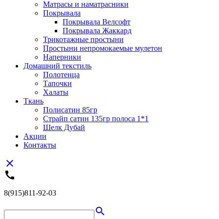
Матрасы и наматрасники
Покрывала
Покрывала Велсофт
Покрывала Жаккард
Трикотажные простыни
Простыни непромокаемые мулетон
Наперники
Домашний текстиль
Полотенца
Тапочки
Халаты
Ткань
Полисатин 85гр
Страйп сатин 135гр полоса 1*1
Шелк Дубай
Акции
Контакты
close
call
8(915)811-92-03
search