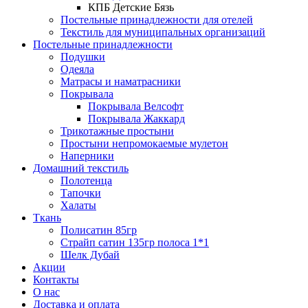
КПБ Детские Бязь
Постельные принадлежности для отелей
Текстиль для муниципальных организаций
Постельные принадлежности
Подушки
Одеяла
Матрасы и наматрасники
Покрывала
Покрывала Велсофт
Покрывала Жаккард
Трикотажные простыни
Простыни непромокаемые мулетон
Наперники
Домашний текстиль
Полотенца
Тапочки
Халаты
Ткань
Полисатин 85гр
Страйп сатин 135гр полоса 1*1
Шелк Дубай
Акции
Контакты
О нас
Доставка и оплата