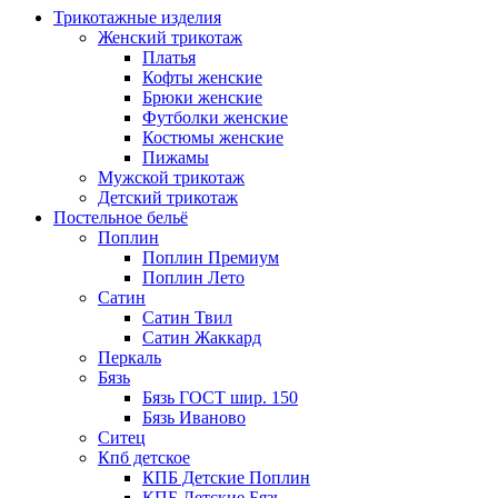
Трикотажные изделия
Женский трикотаж
Платья
Кофты женские
Брюки женские
Футболки женские
Костюмы женские
Пижамы
Мужской трикотаж
Детский трикотаж
Постельное бельё
Поплин
Поплин Премиум
Поплин Лето
Сатин
Сатин Твил
Сатин Жаккард
Перкаль
Бязь
Бязь ГОСТ шир. 150
Бязь Иваново
Ситец
Кпб детское
КПБ Детские Поплин
КПБ Детские Бязь