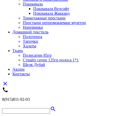
Покрывала
Покрывала Велсофт
Покрывала Жаккард
Трикотажные простыни
Простыни непромокаемые мулетон
Наперники
Домашний текстиль
Полотенца
Тапочки
Халаты
Ткань
Полисатин 85гр
Страйп сатин 135гр полоса 1*1
Шелк Дубай
Акции
Контакты
close
call
8(915)811-92-03
search