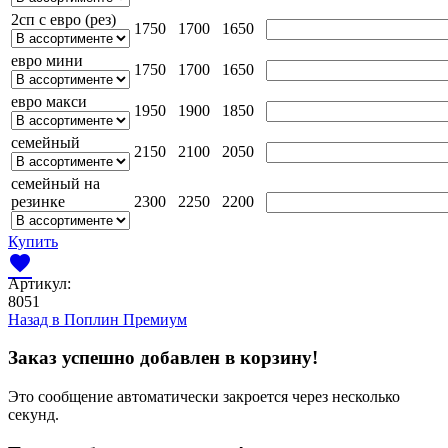
2сп с евро (рез)
1750
1700
1650
евро мини
1750
1700
1650
евро макси
1950
1900
1850
семейный
2150
2100
2050
семейный на
резинке
2300
2250
2200
Купить
favorite
Артикул:
8051
Назад в
Поплин Премиум
Заказ успешно добавлен в корзину!
Это сообщение автоматически закроется через несколько
секунд.