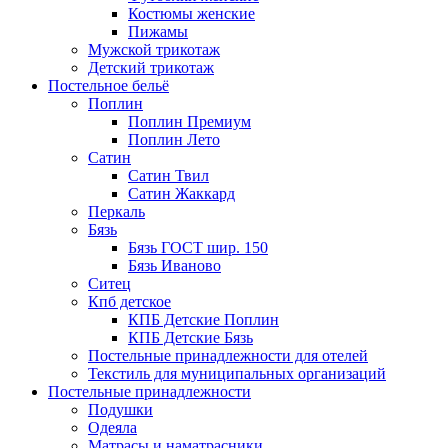
Костюмы женские
Пижамы
Мужской трикотаж
Детский трикотаж
Постельное бельё
Поплин
Поплин Премиум
Поплин Лето
Сатин
Сатин Твил
Сатин Жаккард
Перкаль
Бязь
Бязь ГОСТ шир. 150
Бязь Иваново
Ситец
Кпб детское
КПБ Детские Поплин
КПБ Детские Бязь
Постельные принадлежности для отелей
Текстиль для муниципальных организаций
Постельные принадлежности
Подушки
Одеяла
Матрасы и наматрасники