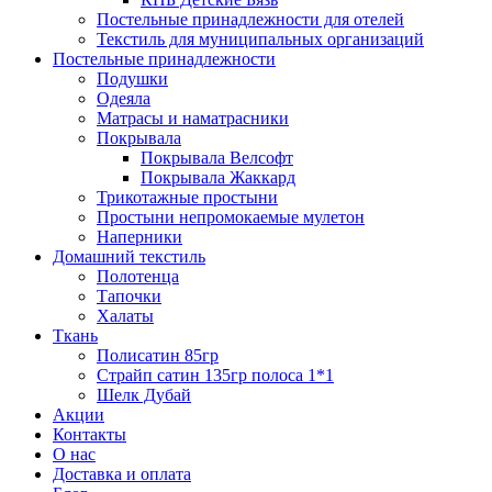
Постельные принадлежности для отелей
Текстиль для муниципальных организаций
Постельные принадлежности
Подушки
Одеяла
Матрасы и наматрасники
Покрывала
Покрывала Велсофт
Покрывала Жаккард
Трикотажные простыни
Простыни непромокаемые мулетон
Наперники
Домашний текстиль
Полотенца
Тапочки
Халаты
Ткань
Полисатин 85гр
Страйп сатин 135гр полоса 1*1
Шелк Дубай
Акции
Контакты
О нас
Доставка и оплата