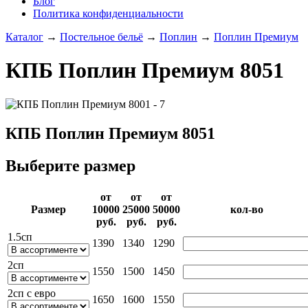
Блог
Политика конфиденциальности
Каталог
→
Постельное бельё
→
Поплин
→
Поплин Премиум
КПБ Поплин Премиум 8051
КПБ Поплин Премиум 8051
Выберите размер
от
от
от
Раз­мер
10000­
25000­
50000­
кол-во
руб.
руб.
руб.
1.5сп
1390
1340
1290
2сп
1550
1500
1450
2сп с евро
1650
1600
1550