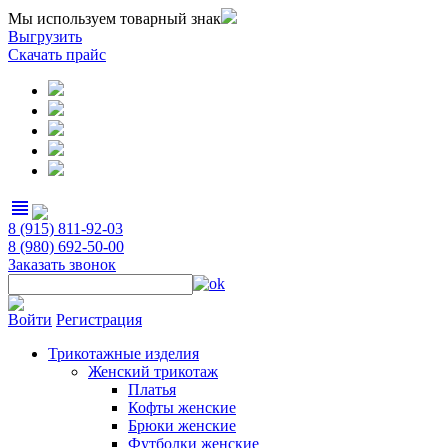
Мы используем товарный знак
Выгрузить
Скачать прайс
view_headline
8 (915) 811-92-03
8 (980) 692-50-00
Заказать звонок
Войти
Регистрация
Трикотажные изделия
Женский трикотаж
Платья
Кофты женские
Брюки женские
Футболки женские