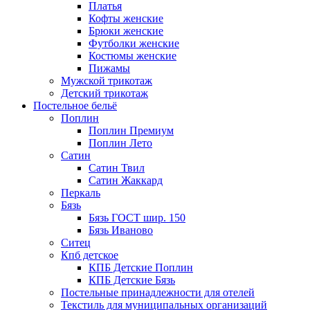
Платья
Кофты женские
Брюки женские
Футболки женские
Костюмы женские
Пижамы
Мужской трикотаж
Детский трикотаж
Постельное бельё
Поплин
Поплин Премиум
Поплин Лето
Сатин
Сатин Твил
Сатин Жаккард
Перкаль
Бязь
Бязь ГОСТ шир. 150
Бязь Иваново
Ситец
Кпб детское
КПБ Детские Поплин
КПБ Детские Бязь
Постельные принадлежности для отелей
Текстиль для муниципальных организаций