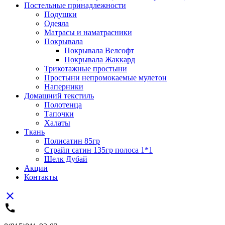
Постельные принадлежности
Подушки
Одеяла
Матрасы и наматрасники
Покрывала
Покрывала Велсофт
Покрывала Жаккард
Трикотажные простыни
Простыни непромокаемые мулетон
Наперники
Домашний текстиль
Полотенца
Тапочки
Халаты
Ткань
Полисатин 85гр
Страйп сатин 135гр полоса 1*1
Шелк Дубай
Акции
Контакты
close
call