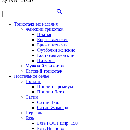
8(915)811-92-03
search
Трикотажные изделия
Женский трикотаж
Платья
Кофты женские
Брюки женские
Футболки женские
Костюмы женские
Пижамы
Мужской трикотаж
Детский трикотаж
Постельное бельё
Поплин
Поплин Премиум
Поплин Лето
Сатин
Сатин Твил
Сатин Жаккард
Перкаль
Бязь
Бязь ГОСТ шир. 150
Бязь Иваново