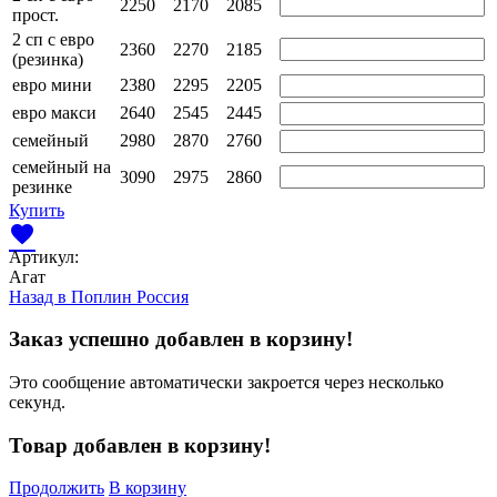
2250
2170
2085
прост.
2 сп с евро
2360
2270
2185
(резинка)
евро мини
2380
2295
2205
евро макси
2640
2545
2445
семейный
2980
2870
2760
семейный на
3090
2975
2860
резинке
Купить
favorite
Артикул:
Агат
Назад в
Поплин Россия
Заказ успешно добавлен в корзину!
Это сообщение автоматически закроется через несколько
секунд.
Товар добавлен в корзину!
Продолжить
В корзину