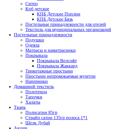
Ситец
Кпб детское
КПБ Детские Поплин
КПБ Детские Бязь
Постельные принадлежности для отелей
Текстиль для муниципальных организаций
Постельные принадлежности
Подушки
Одеяла
Матрасы и наматрасники
Покрывала
Покрывала Велсофт
Покрывала Жаккард
Трикотажные простыни
Простыни непромокаемые мулетон
Наперники
Домашний текстиль
Полотенца
Тапочки
Халаты
Ткань
Полисатин 85гр
Страйп сатин 135гр полоса 1*1
Шелк Дубай
Акции