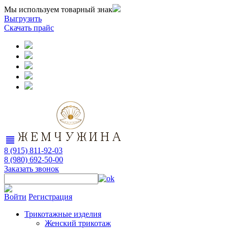
Мы используем товарный знак
Выгрузить
Скачать прайс
view_headline
8 (915) 811-92-03
8 (980) 692-50-00
Заказать звонок
Войти
Регистрация
Трикотажные изделия
Женский трикотаж