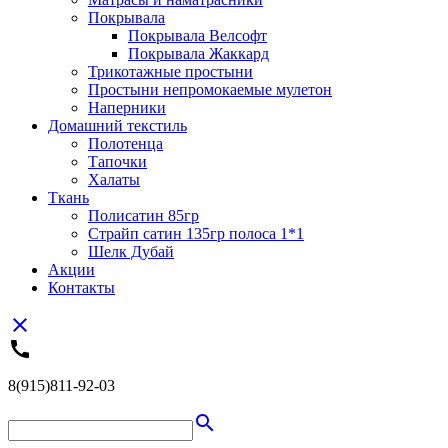
Покрывала
Покрывала Велсофт
Покрывала Жаккард
Трикотажные простыни
Простыни непромокаемые мулетон
Наперники
Домашний текстиль
Полотенца
Тапочки
Халаты
Ткань
Полисатин 85гр
Страйп сатин 135гр полоса 1*1
Шелк Дубай
Акции
Контакты
close
call
8(915)811-92-03
search