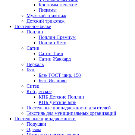
Костюмы женские
Пижамы
Мужской трикотаж
Детский трикотаж
Постельное бельё
Поплин
Поплин Премиум
Поплин Лето
Сатин
Сатин Твил
Сатин Жаккард
Перкаль
Бязь
Бязь ГОСТ шир. 150
Бязь Иваново
Ситец
Кпб детское
КПБ Детские Поплин
КПБ Детские Бязь
Постельные принадлежности для отелей
Текстиль для муниципальных организаций
Постельные принадлежности
Подушки
Одеяла
Матрасы и наматрасники