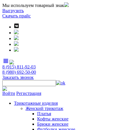
Мы используем товарный знак
Выгрузить
Скачать прайс
view_headline
8 (915) 811-92-03
8 (980) 692-50-00
Заказать звонок
Войти
Регистрация
Трикотажные изделия
Женский трикотаж
Платья
Кофты женские
Брюки женские
Футболки женские