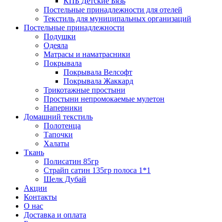
КПБ Детские Бязь
Постельные принадлежности для отелей
Текстиль для муниципальных организаций
Постельные принадлежности
Подушки
Одеяла
Матрасы и наматрасники
Покрывала
Покрывала Велсофт
Покрывала Жаккард
Трикотажные простыни
Простыни непромокаемые мулетон
Наперники
Домашний текстиль
Полотенца
Тапочки
Халаты
Ткань
Полисатин 85гр
Страйп сатин 135гр полоса 1*1
Шелк Дубай
Акции
Контакты
О нас
Доставка и оплата