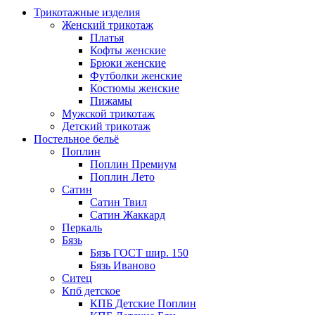
Трикотажные изделия
Женский трикотаж
Платья
Кофты женские
Брюки женские
Футболки женские
Костюмы женские
Пижамы
Мужской трикотаж
Детский трикотаж
Постельное бельё
Поплин
Поплин Премиум
Поплин Лето
Сатин
Сатин Твил
Сатин Жаккард
Перкаль
Бязь
Бязь ГОСТ шир. 150
Бязь Иваново
Ситец
Кпб детское
КПБ Детские Поплин