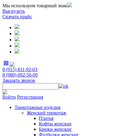
Мы используем товарный знак
Выгрузить
Скачать прайс
view_headline
8 (915) 811-92-03
8 (980) 692-50-00
Заказать звонок
Войти
Регистрация
Трикотажные изделия
Женский трикотаж
Платья
Кофты женские
Брюки женские
Футболки женские