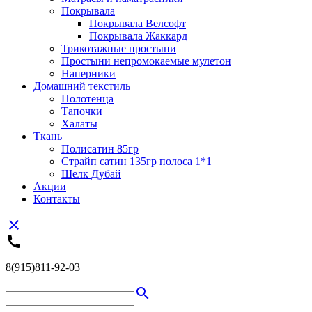
Покрывала
Покрывала Велсофт
Покрывала Жаккард
Трикотажные простыни
Простыни непромокаемые мулетон
Наперники
Домашний текстиль
Полотенца
Тапочки
Халаты
Ткань
Полисатин 85гр
Страйп сатин 135гр полоса 1*1
Шелк Дубай
Акции
Контакты
close
call
8(915)811-92-03
search