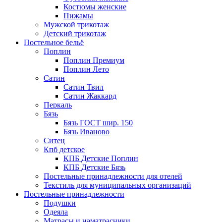
Костюмы женские
Пижамы
Мужской трикотаж
Детский трикотаж
Постельное бельё
Поплин
Поплин Премиум
Поплин Лето
Сатин
Сатин Твил
Сатин Жаккард
Перкаль
Бязь
Бязь ГОСТ шир. 150
Бязь Иваново
Ситец
Кпб детское
КПБ Детские Поплин
КПБ Детские Бязь
Постельные принадлежности для отелей
Текстиль для муниципальных организаций
Постельные принадлежности
Подушки
Одеяла
Матрасы и наматрасники