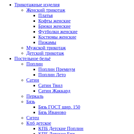
Трикотажные изделия
Женский трикотаж
Платья
Кофты женские
Брюки женские
Футболки женские
Костюмы женские
Пижамы
Мужской трикотаж
Детский трикотаж
Постельное бельё
Поплин
Поплин Премиум
Поплин Лето
Сатин
Сатин Твил
Сатин Жаккард
Перкаль
Бязь
Бязь ГОСТ шир. 150
Бязь Иваново
Ситец
Кпб детское
КПБ Детские Поплин
КПБ Детские Бязь