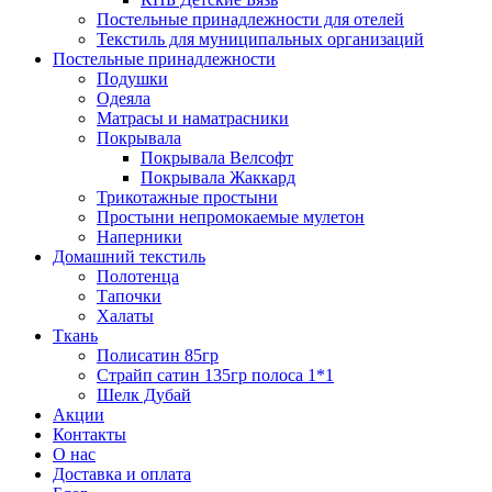
Постельные принадлежности для отелей
Текстиль для муниципальных организаций
Постельные принадлежности
Подушки
Одеяла
Матрасы и наматрасники
Покрывала
Покрывала Велсофт
Покрывала Жаккард
Трикотажные простыни
Простыни непромокаемые мулетон
Наперники
Домашний текстиль
Полотенца
Тапочки
Халаты
Ткань
Полисатин 85гр
Страйп сатин 135гр полоса 1*1
Шелк Дубай
Акции
Контакты
О нас
Доставка и оплата