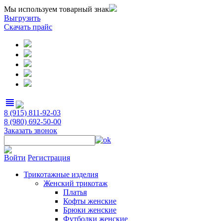
Мы используем товарный знак
Выгрузить
Скачать прайс
view_headline
8 (915) 811-92-03
8 (980) 692-50-00
Заказать звонок
Войти
Регистрация
Трикотажные изделия
Женский трикотаж
Платья
Кофты женские
Брюки женские
Футболки женские