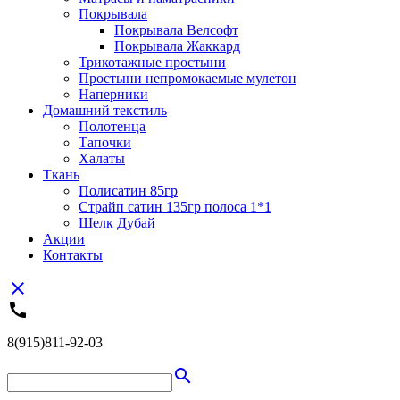
Покрывала
Покрывала Велсофт
Покрывала Жаккард
Трикотажные простыни
Простыни непромокаемые мулетон
Наперники
Домашний текстиль
Полотенца
Тапочки
Халаты
Ткань
Полисатин 85гр
Страйп сатин 135гр полоса 1*1
Шелк Дубай
Акции
Контакты
close
call
8(915)811-92-03
search