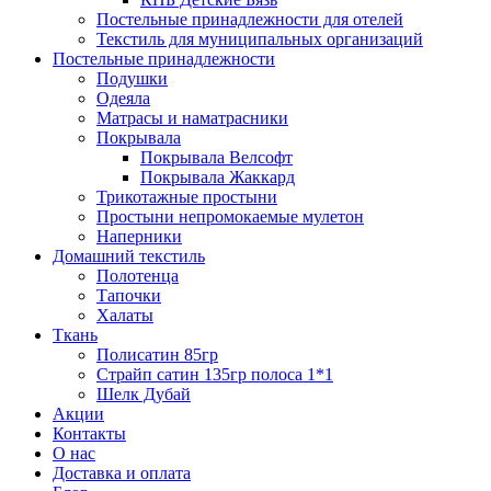
Постельные принадлежности для отелей
Текстиль для муниципальных организаций
Постельные принадлежности
Подушки
Одеяла
Матрасы и наматрасники
Покрывала
Покрывала Велсофт
Покрывала Жаккард
Трикотажные простыни
Простыни непромокаемые мулетон
Наперники
Домашний текстиль
Полотенца
Тапочки
Халаты
Ткань
Полисатин 85гр
Страйп сатин 135гр полоса 1*1
Шелк Дубай
Акции
Контакты
О нас
Доставка и оплата