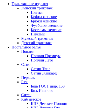
Трикотажные изделия
Женский трикотаж
Платья
Кофты женские
Брюки женские
Футболки женские
Костюмы женские
Пижамы
Мужской трикотаж
Детский трикотаж
Постельное бельё
Поплин
Поплин Премиум
Поплин Лето
Сатин
Сатин Твил
Сатин Жаккард
Перкаль
Бязь
Бязь ГОСТ шир. 150
Бязь Иваново
Ситец
Кпб детское
КПБ Детские Поплин
КПБ Детские Бязь