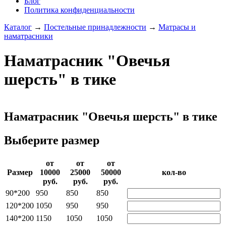
Блог
Политика конфиденциальности
Каталог
→
Постельные принадлежности
→
Матрасы и
наматрасники
Наматрасник "Овечья
шерсть" в тике
Наматрасник "Овечья шерсть" в тике
Выберите размер
от
от
от
Раз­мер
10000­
25000­
50000­
кол-во
руб.
руб.
руб.
90*200
950
850
850
120*200
1050
950
950
140*200
1150
1050
1050