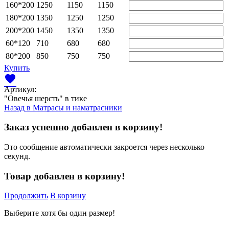
160*200
1250
1150
1150
180*200
1350
1250
1250
200*200
1450
1350
1350
60*120
710
680
680
80*200
850
750
750
Купить
favorite
Артикул:
"Овечья шерсть" в тике
Назад в
Матрасы и наматрасники
Заказ успешно добавлен в корзину!
Это сообщение автоматически закроется через несколько
секунд.
Товар добавлен в корзину!
Продолжить
В корзину
Выберите хотя бы один размер!