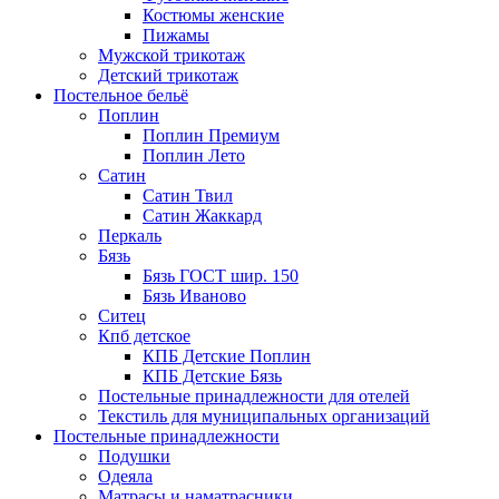
Костюмы женские
Пижамы
Мужской трикотаж
Детский трикотаж
Постельное бельё
Поплин
Поплин Премиум
Поплин Лето
Сатин
Сатин Твил
Сатин Жаккард
Перкаль
Бязь
Бязь ГОСТ шир. 150
Бязь Иваново
Ситец
Кпб детское
КПБ Детские Поплин
КПБ Детские Бязь
Постельные принадлежности для отелей
Текстиль для муниципальных организаций
Постельные принадлежности
Подушки
Одеяла
Матрасы и наматрасники