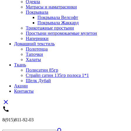
Одеяла
Матрасы и наматрасники
Покрывала
Покрывала Велсофт
Покрывала Жаккард
Трикотажные простыни
Простыни непромокаемые мулетон
Наперники
Домашний текстиль
Полотенца
Тапочки
Халаты
Ткань
Полисатин 85гр
Страйп сатин 135гр полоса 1*1
Шелк Дубай
Акции
Контакты
close
call
8(915)811-92-03
search