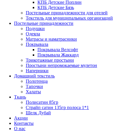
КПБ Детские Поплин
КПБ Детские Бязь
Постельные принадлежности для отелей
Текстиль для муниципальных организаций
Постельные принадлежности
Подушки
Одеяла
Матрасы и наматрасники
Покрывала
Покрывала Велсофт
Покрывала Жаккард
Трикотажные простыни
Простыни непромокаемые мулетон
Наперники
Домашний текстиль
Полотенца
Тапочки
Халаты
Ткань
Полисатин 85гр
Страйп сатин 135гр полоса 1*1
Шелк Дубай
Акции
Контакты
О нас