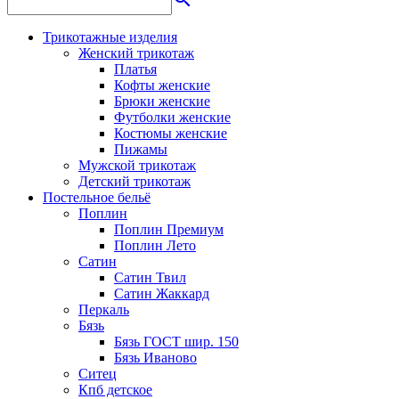
Трикотажные изделия
Женский трикотаж
Платья
Кофты женские
Брюки женские
Футболки женские
Костюмы женские
Пижамы
Мужской трикотаж
Детский трикотаж
Постельное бельё
Поплин
Поплин Премиум
Поплин Лето
Сатин
Сатин Твил
Сатин Жаккард
Перкаль
Бязь
Бязь ГОСТ шир. 150
Бязь Иваново
Ситец
Кпб детское