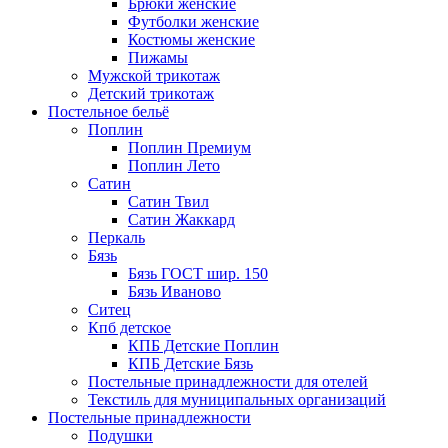
Брюки женские
Футболки женские
Костюмы женские
Пижамы
Мужской трикотаж
Детский трикотаж
Постельное бельё
Поплин
Поплин Премиум
Поплин Лето
Сатин
Сатин Твил
Сатин Жаккард
Перкаль
Бязь
Бязь ГОСТ шир. 150
Бязь Иваново
Ситец
Кпб детское
КПБ Детские Поплин
КПБ Детские Бязь
Постельные принадлежности для отелей
Текстиль для муниципальных организаций
Постельные принадлежности
Подушки