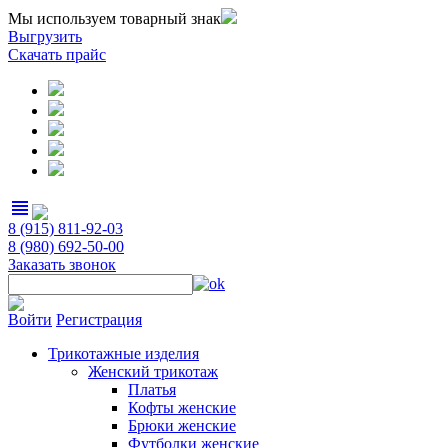
Мы используем товарный знак
Выгрузить
Скачать прайс
view_headline
8 (915) 811-92-03
8 (980) 692-50-00
Заказать звонок
Войти
Регистрация
Трикотажные изделия
Женский трикотаж
Платья
Кофты женские
Брюки женские
Футболки женские