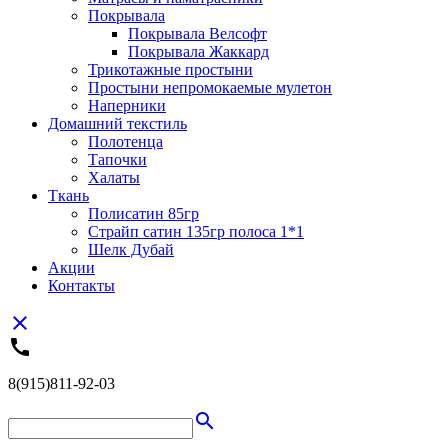
Покрывала
Покрывала Велсофт
Покрывала Жаккард
Трикотажные простыни
Простыни непромокаемые мулетон
Наперники
Домашний текстиль
Полотенца
Тапочки
Халаты
Ткань
Полисатин 85гр
Страйп сатин 135гр полоса 1*1
Шелк Дубай
Акции
Контакты
close
call
8(915)811-92-03
search