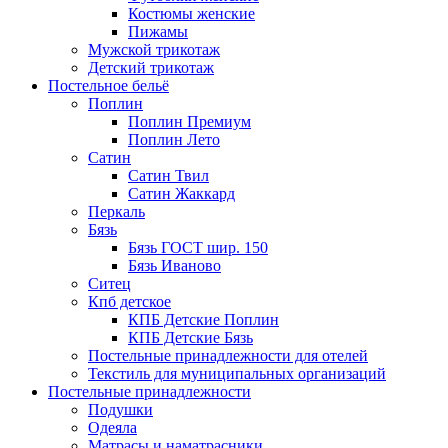
Костюмы женские
Пижамы
Мужской трикотаж
Детский трикотаж
Постельное бельё
Поплин
Поплин Премиум
Поплин Лето
Сатин
Сатин Твил
Сатин Жаккард
Перкаль
Бязь
Бязь ГОСТ шир. 150
Бязь Иваново
Ситец
Кпб детское
КПБ Детские Поплин
КПБ Детские Бязь
Постельные принадлежности для отелей
Текстиль для муниципальных организаций
Постельные принадлежности
Подушки
Одеяла
Матрасы и наматрасники