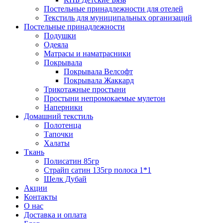
Постельные принадлежности для отелей
Текстиль для муниципальных организаций
Постельные принадлежности
Подушки
Одеяла
Матрасы и наматрасники
Покрывала
Покрывала Велсофт
Покрывала Жаккард
Трикотажные простыни
Простыни непромокаемые мулетон
Наперники
Домашний текстиль
Полотенца
Тапочки
Халаты
Ткань
Полисатин 85гр
Страйп сатин 135гр полоса 1*1
Шелк Дубай
Акции
Контакты
О нас
Доставка и оплата