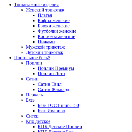
Трикотажные изделия
Женский трикотаж
Платья
Кофты женские
Брюки женские
Футболки женские
Костюмы женские
Пижамы
Мужской трикотаж
Детский трикотаж
Постельное бельё
Поплин
Поплин Премиум
Поплин Лето
Сатин
Сатин Твил
Сатин Жаккард
Перкаль
Бязь
Бязь ГОСТ шир. 150
Бязь Иваново
Ситец
Кпб детское
КПБ Детские Поплин
КПБ Детские Бязь