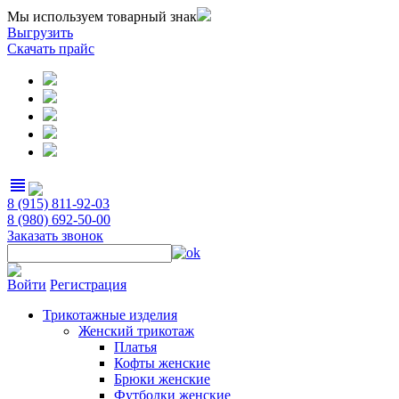
Мы используем товарный знак
Выгрузить
Скачать прайс
view_headline
8 (915) 811-92-03
8 (980) 692-50-00
Заказать звонок
Войти
Регистрация
Трикотажные изделия
Женский трикотаж
Платья
Кофты женские
Брюки женские
Футболки женские