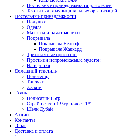
Постельные принадлежности для отелей
Текстиль для муниципальных организаций
Постельные принадлежности
Подушки
Одеяла
Матрасы и наматрасники
Покрывала
Покрывала Велсофт
Покрывала Жаккард
Трикотажные простыни
Простыни непромокаемые мулетон
Наперники
Домашний текстиль
Полотенца
Тапочки
Халаты
Ткань
Полисатин 85гр
Страйп сатин 135гр полоса 1*1
Шелк Дубай
Акции
Контакты
О нас
Доставка и оплата