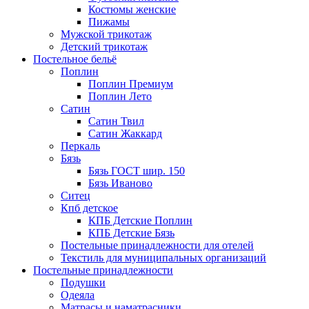
Костюмы женские
Пижамы
Мужской трикотаж
Детский трикотаж
Постельное бельё
Поплин
Поплин Премиум
Поплин Лето
Сатин
Сатин Твил
Сатин Жаккард
Перкаль
Бязь
Бязь ГОСТ шир. 150
Бязь Иваново
Ситец
Кпб детское
КПБ Детские Поплин
КПБ Детские Бязь
Постельные принадлежности для отелей
Текстиль для муниципальных организаций
Постельные принадлежности
Подушки
Одеяла
Матрасы и наматрасники