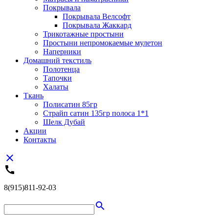
Покрывала
Покрывала Велсофт
Покрывала Жаккард
Трикотажные простыни
Простыни непромокаемые мулетон
Наперники
Домашний текстиль
Полотенца
Тапочки
Халаты
Ткань
Полисатин 85гр
Страйп сатин 135гр полоса 1*1
Шелк Дубай
Акции
Контакты
close
call
8(915)811-92-03
search