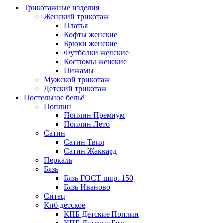
Трикотажные изделия
Женский трикотаж
Платья
Кофты женские
Брюки женские
Футболки женские
Костюмы женские
Пижамы
Мужской трикотаж
Детский трикотаж
Постельное бельё
Поплин
Поплин Премиум
Поплин Лето
Сатин
Сатин Твил
Сатин Жаккард
Перкаль
Бязь
Бязь ГОСТ шир. 150
Бязь Иваново
Ситец
Кпб детское
КПБ Детские Поплин
КПБ Детские Бязь