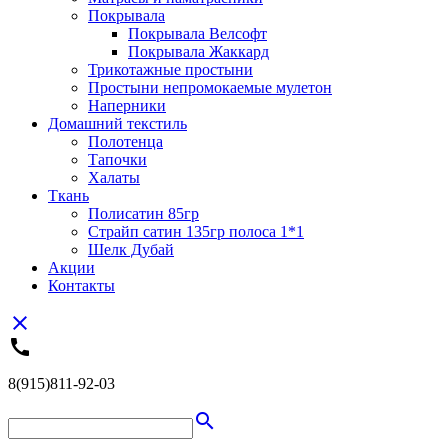
Покрывала
Покрывала Велсофт
Покрывала Жаккард
Трикотажные простыни
Простыни непромокаемые мулетон
Наперники
Домашний текстиль
Полотенца
Тапочки
Халаты
Ткань
Полисатин 85гр
Страйп сатин 135гр полоса 1*1
Шелк Дубай
Акции
Контакты
close
call
8(915)811-92-03
search