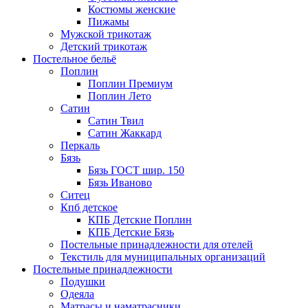
Костюмы женские
Пижамы
Мужской трикотаж
Детский трикотаж
Постельное бельё
Поплин
Поплин Премиум
Поплин Лето
Сатин
Сатин Твил
Сатин Жаккард
Перкаль
Бязь
Бязь ГОСТ шир. 150
Бязь Иваново
Ситец
Кпб детское
КПБ Детские Поплин
КПБ Детские Бязь
Постельные принадлежности для отелей
Текстиль для муниципальных организаций
Постельные принадлежности
Подушки
Одеяла
Матрасы и наматрасники