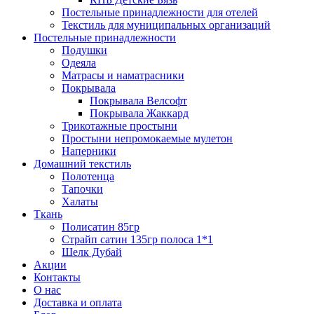
Постельные принадлежности для отелей
Текстиль для муниципальных организаций
Постельные принадлежности
Подушки
Одеяла
Матрасы и наматрасники
Покрывала
Покрывала Велсофт
Покрывала Жаккард
Трикотажные простыни
Простыни непромокаемые мулетон
Наперники
Домашний текстиль
Полотенца
Тапочки
Халаты
Ткань
Полисатин 85гр
Страйп сатин 135гр полоса 1*1
Шелк Дубай
Акции
Контакты
О нас
Доставка и оплата