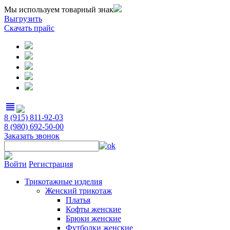
Мы используем товарный знак
Выгрузить
Скачать прайс
view_headline
8 (915) 811-92-03
8 (980) 692-50-00
Заказать звонок
Войти
Регистрация
Трикотажные изделия
Женский трикотаж
Платья
Кофты женские
Брюки женские
Футболки женские