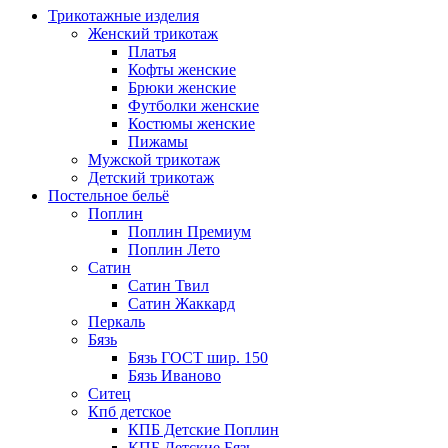
Трикотажные изделия
Женский трикотаж
Платья
Кофты женские
Брюки женские
Футболки женские
Костюмы женские
Пижамы
Мужской трикотаж
Детский трикотаж
Постельное бельё
Поплин
Поплин Премиум
Поплин Лето
Сатин
Сатин Твил
Сатин Жаккард
Перкаль
Бязь
Бязь ГОСТ шир. 150
Бязь Иваново
Ситец
Кпб детское
КПБ Детские Поплин
КПБ Детские Бязь