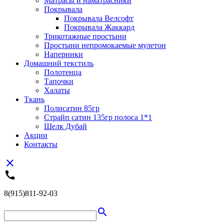
Матрасы и наматрасники
Покрывала
Покрывала Велсофт
Покрывала Жаккард
Трикотажные простыни
Простыни непромокаемые мулетон
Наперники
Домашний текстиль
Полотенца
Тапочки
Халаты
Ткань
Полисатин 85гр
Страйп сатин 135гр полоса 1*1
Шелк Дубай
Акции
Контакты
close
call
8(915)811-92-03
search