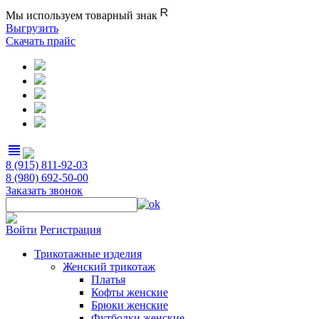
Мы используем товарный знак
Выгрузить
Скачать прайс
view_headline
8 (915) 811-92-03
8 (980) 692-50-00
Заказать звонок
Войти
Регистрация
Трикотажные изделия
Женский трикотаж
Платья
Кофты женские
Брюки женские
Футболки женские