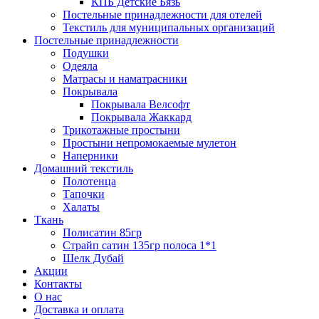
КПБ Детские Бязь
Постельные принадлежности для отелей
Текстиль для муниципальных организаций
Постельные принадлежности
Подушки
Одеяла
Матрасы и наматрасники
Покрывала
Покрывала Велсофт
Покрывала Жаккард
Трикотажные простыни
Простыни непромокаемые мулетон
Наперники
Домашний текстиль
Полотенца
Тапочки
Халаты
Ткань
Полисатин 85гр
Страйп сатин 135гр полоса 1*1
Шелк Дубай
Акции
Контакты
О нас
Доставка и оплата