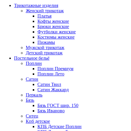
Трикотажные изделия
Женский трикотаж
Платья
Кофты женские
Брюки женские
Футболки женские
Костюмы женские
Пижамы
Мужской трикотаж
Детский трикотаж
Постельное бельё
Поплин
Поплин Премиум
Поплин Лето
Сатин
Сатин Твил
Сатин Жаккард
Перкаль
Бязь
Бязь ГОСТ шир. 150
Бязь Иваново
Ситец
Кпб детское
КПБ Детские Поплин