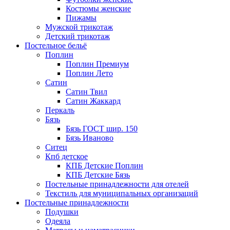
Костюмы женские
Пижамы
Мужской трикотаж
Детский трикотаж
Постельное бельё
Поплин
Поплин Премиум
Поплин Лето
Сатин
Сатин Твил
Сатин Жаккард
Перкаль
Бязь
Бязь ГОСТ шир. 150
Бязь Иваново
Ситец
Кпб детское
КПБ Детские Поплин
КПБ Детские Бязь
Постельные принадлежности для отелей
Текстиль для муниципальных организаций
Постельные принадлежности
Подушки
Одеяла