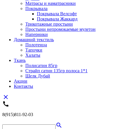
Матрасы и наматрасники
Покрывала
Покрывала Велсофт
Покрывала Жаккард
Трикотажные простыни
Простыни непромокаемые мулетон
Наперники
Домашний текстиль
Полотенца
Тапочки
Халаты
Ткань
Полисатин 85гр
Страйп сатин 135гр полоса 1*1
Шелк Дубай
Акции
Контакты
close
call
8(915)811-92-03
search