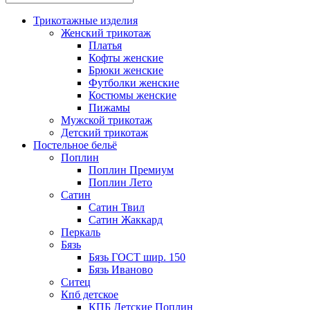
Трикотажные изделия
Женский трикотаж
Платья
Кофты женские
Брюки женские
Футболки женские
Костюмы женские
Пижамы
Мужской трикотаж
Детский трикотаж
Постельное бельё
Поплин
Поплин Премиум
Поплин Лето
Сатин
Сатин Твил
Сатин Жаккард
Перкаль
Бязь
Бязь ГОСТ шир. 150
Бязь Иваново
Ситец
Кпб детское
КПБ Детские Поплин