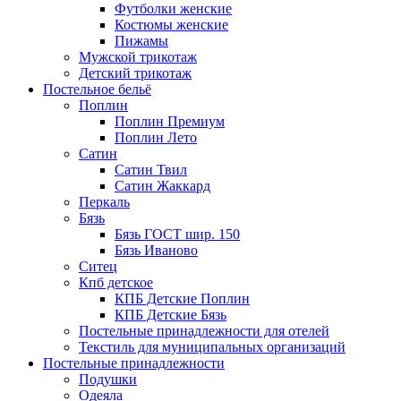
Футболки женские
Костюмы женские
Пижамы
Мужской трикотаж
Детский трикотаж
Постельное бельё
Поплин
Поплин Премиум
Поплин Лето
Сатин
Сатин Твил
Сатин Жаккард
Перкаль
Бязь
Бязь ГОСТ шир. 150
Бязь Иваново
Ситец
Кпб детское
КПБ Детские Поплин
КПБ Детские Бязь
Постельные принадлежности для отелей
Текстиль для муниципальных организаций
Постельные принадлежности
Подушки
Одеяла