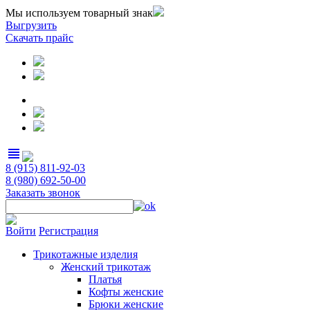
Мы используем товарный знак
Выгрузить
Скачать прайс
view_headline
8 (915) 811-92-03
8 (980) 692-50-00
Заказать звонок
Войти
Регистрация
Трикотажные изделия
Женский трикотаж
Платья
Кофты женские
Брюки женские