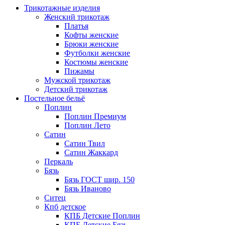
Трикотажные изделия
Женский трикотаж
Платья
Кофты женские
Брюки женские
Футболки женские
Костюмы женские
Пижамы
Мужской трикотаж
Детский трикотаж
Постельное бельё
Поплин
Поплин Премиум
Поплин Лето
Сатин
Сатин Твил
Сатин Жаккард
Перкаль
Бязь
Бязь ГОСТ шир. 150
Бязь Иваново
Ситец
Кпб детское
КПБ Детские Поплин
КПБ Детские Бязь