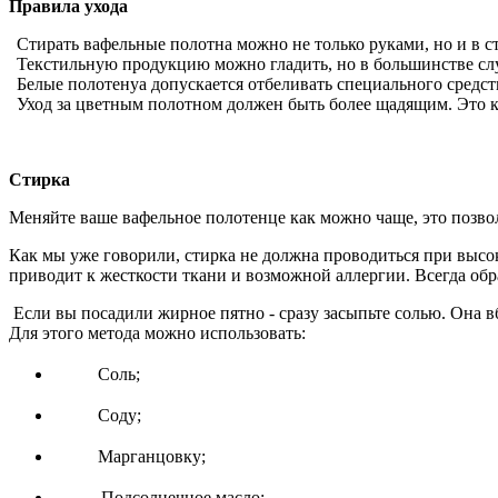
Правила ухода
Стирать вафельные полотна можно не только руками, но и в с
Текстильную продукцию можно гладить, но в большинстве слу
Белые полотенуа допускается отбеливать специального средс
Уход за цветным полотном должен быть более щадящим. Это к
Стирка
Меняйте ваше вафельное полотенце как можно чаще, это позволи
Как мы уже говорили, стирка не должна проводиться при высок
приводит к жесткости ткани и возможной аллергии. Всегда об
Если вы посадили жирное пятно - сразу засыпьте солью. Она вб
Для этого метода можно использовать:
Соль;
Соду;
Марганцовку;
Подсолнечное масло;