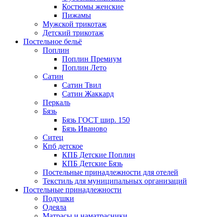
Костюмы женские
Пижамы
Мужской трикотаж
Детский трикотаж
Постельное бельё
Поплин
Поплин Премиум
Поплин Лето
Сатин
Сатин Твил
Сатин Жаккард
Перкаль
Бязь
Бязь ГОСТ шир. 150
Бязь Иваново
Ситец
Кпб детское
КПБ Детские Поплин
КПБ Детские Бязь
Постельные принадлежности для отелей
Текстиль для муниципальных организаций
Постельные принадлежности
Подушки
Одеяла
Матрасы и наматрасники