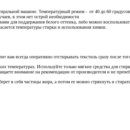
тиральной машине. Температурный режим - от 40 до 60 градусов
чаев, в этом нет острой необходимости
твами для поддержания белого оттенка, либо можно воспользова
асается температуры стирки и использования химии.
т вам всегда оперативно отстирывать текстиль сразу после того
их температурах. Используйте только мягкие средства для стир
ращаете внимание на рекомендации от производителя и не прене
ерет в себя частицы жира, а потом ее можно стряхнуть и стират