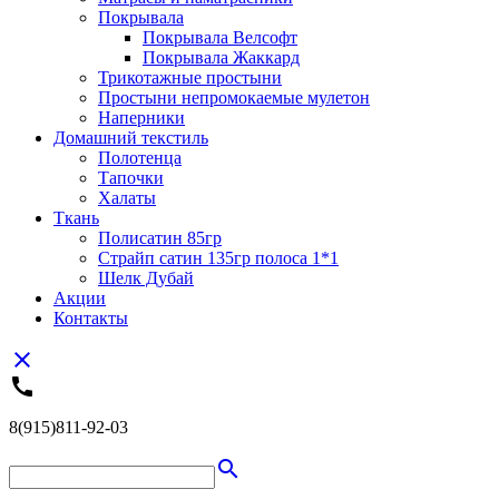
Покрывала
Покрывала Велсофт
Покрывала Жаккард
Трикотажные простыни
Простыни непромокаемые мулетон
Наперники
Домашний текстиль
Полотенца
Тапочки
Халаты
Ткань
Полисатин 85гр
Страйп сатин 135гр полоса 1*1
Шелк Дубай
Акции
Контакты
close
call
8(915)811-92-03
search