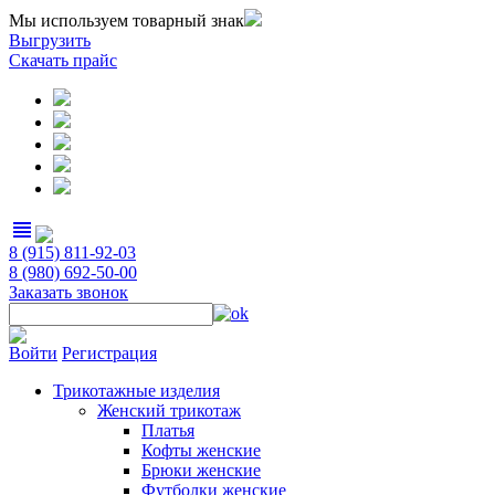
Мы используем товарный знак
Выгрузить
Скачать прайс
view_headline
8 (915) 811-92-03
8 (980) 692-50-00
Заказать звонок
Войти
Регистрация
Трикотажные изделия
Женский трикотаж
Платья
Кофты женские
Брюки женские
Футболки женские