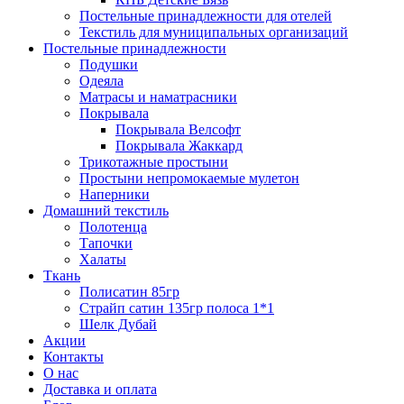
Постельные принадлежности для отелей
Текстиль для муниципальных организаций
Постельные принадлежности
Подушки
Одеяла
Матрасы и наматрасники
Покрывала
Покрывала Велсофт
Покрывала Жаккард
Трикотажные простыни
Простыни непромокаемые мулетон
Наперники
Домашний текстиль
Полотенца
Тапочки
Халаты
Ткань
Полисатин 85гр
Страйп сатин 135гр полоса 1*1
Шелк Дубай
Акции
Контакты
О нас
Доставка и оплата