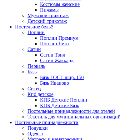
Костюмы женские
Пижамы
Мужской трикотаж
Детский трикотаж
Постельное бельё
Поплин
Поплин Премиум
Поплин Лето
Сатин
Сатин Твил
Сатин Жаккард
Перкаль
Бязь
Бязь ГОСТ шир. 150
Бязь Иваново
Ситец
Кпб детское
КПБ Детские Поплин
КПБ Детские Бязь
Постельные принадлежности для отелей
Текстиль для муниципальных организаций
Постельные принадлежности
Подушки
Одеяла
Матрасы и наматрасники