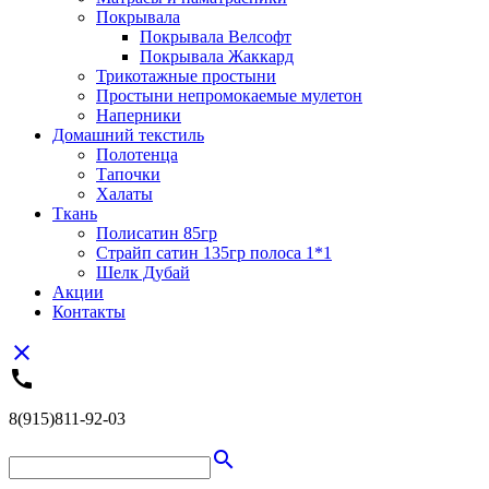
Покрывала
Покрывала Велсофт
Покрывала Жаккард
Трикотажные простыни
Простыни непромокаемые мулетон
Наперники
Домашний текстиль
Полотенца
Тапочки
Халаты
Ткань
Полисатин 85гр
Страйп сатин 135гр полоса 1*1
Шелк Дубай
Акции
Контакты
close
call
8(915)811-92-03
search