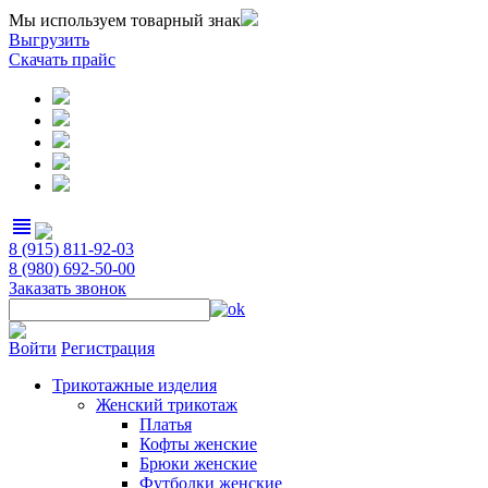
Мы используем товарный знак
Выгрузить
Скачать прайс
view_headline
8 (915) 811-92-03
8 (980) 692-50-00
Заказать звонок
Войти
Регистрация
Трикотажные изделия
Женский трикотаж
Платья
Кофты женские
Брюки женские
Футболки женские