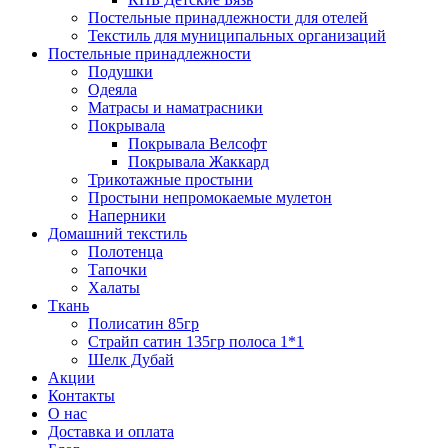
Постельные принадлежности для отелей
Текстиль для муниципальных организаций
Постельные принадлежности
Подушки
Одеяла
Матрасы и наматрасники
Покрывала
Покрывала Велсофт
Покрывала Жаккард
Трикотажные простыни
Простыни непромокаемые мулетон
Наперники
Домашний текстиль
Полотенца
Тапочки
Халаты
Ткань
Полисатин 85гр
Страйп сатин 135гр полоса 1*1
Шелк Дубай
Акции
Контакты
О нас
Доставка и оплата