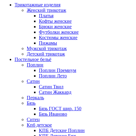
Трикотажные изделия
Женский трикотаж
Платья
Кофты женские
Брюки женские
Футболки женские
Костюмы женские
Пижамы
Мужской трикотаж
Детский трикотаж
Постельное бельё
Поплин
Поплин Премиум
Поплин Лето
Сатин
Сатин Твил
Сатин Жаккард
Перкаль
Бязь
Бязь ГОСТ шир. 150
Бязь Иваново
Ситец
Кпб детское
КПБ Детские Поплин
КПБ Детские Бязь