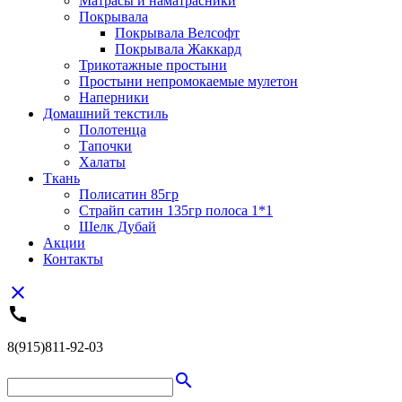
Матрасы и наматрасники
Покрывала
Покрывала Велсофт
Покрывала Жаккард
Трикотажные простыни
Простыни непромокаемые мулетон
Наперники
Домашний текстиль
Полотенца
Тапочки
Халаты
Ткань
Полисатин 85гр
Страйп сатин 135гр полоса 1*1
Шелк Дубай
Акции
Контакты
close
call
8(915)811-92-03
search