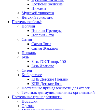
Костюмы женские
Пижамы
Мужской трикотаж
Детский трикотаж
Постельное бельё
Поплин
Поплин Премиум
Поплин Лето
Сатин
Сатин Твил
Сатин Жаккард
Перкаль
Бязь
Бязь ГОСТ шир. 150
Бязь Иваново
Ситец
Кпб детское
КПБ Детские Поплин
КПБ Детские Бязь
Постельные принадлежности для отелей
Текстиль для муниципальных организаций
Постельные принадлежности
Подушки
Одеяла