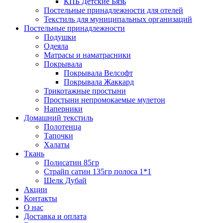
КПБ Детские Бязь
Постельные принадлежности для отелей
Текстиль для муниципальных организаций
Постельные принадлежности
Подушки
Одеяла
Матрасы и наматрасники
Покрывала
Покрывала Велсофт
Покрывала Жаккард
Трикотажные простыни
Простыни непромокаемые мулетон
Наперники
Домашний текстиль
Полотенца
Тапочки
Халаты
Ткань
Полисатин 85гр
Страйп сатин 135гр полоса 1*1
Шелк Дубай
Акции
Контакты
О нас
Доставка и оплата