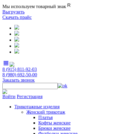
Мы используем товарный знак
Выгрузить
Скачать прайс
view_headline
8 (915) 811-92-03
8 (980) 692-50-00
Заказать звонок
Войти
Регистрация
Трикотажные изделия
Женский трикотаж
Платья
Кофты женские
Брюки женские
Футболки женские