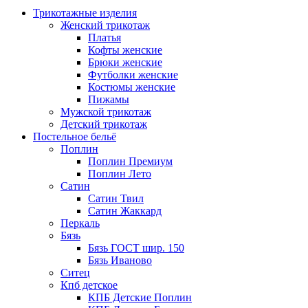
Трикотажные изделия
Женский трикотаж
Платья
Кофты женские
Брюки женские
Футболки женские
Костюмы женские
Пижамы
Мужской трикотаж
Детский трикотаж
Постельное бельё
Поплин
Поплин Премиум
Поплин Лето
Сатин
Сатин Твил
Сатин Жаккард
Перкаль
Бязь
Бязь ГОСТ шир. 150
Бязь Иваново
Ситец
Кпб детское
КПБ Детские Поплин