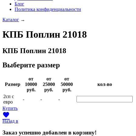
Блог
Политика конфиденциальности
Каталог
→
КПБ Поплин 21018
КПБ Поплин 21018
Выберите размер
от
от
от
Раз­мер
10000­
25000­
50000­
кол-во
руб.
руб.
руб.
2сп с
-
-
-
евро
Купить
favorite
Назад в
Заказ успешно добавлен в корзину!