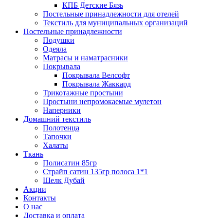
КПБ Детские Бязь
Постельные принадлежности для отелей
Текстиль для муниципальных организаций
Постельные принадлежности
Подушки
Одеяла
Матрасы и наматрасники
Покрывала
Покрывала Велсофт
Покрывала Жаккард
Трикотажные простыни
Простыни непромокаемые мулетон
Наперники
Домашний текстиль
Полотенца
Тапочки
Халаты
Ткань
Полисатин 85гр
Страйп сатин 135гр полоса 1*1
Шелк Дубай
Акции
Контакты
О нас
Доставка и оплата