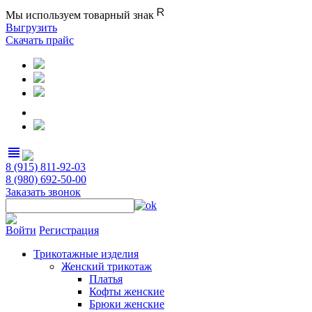
Мы используем товарный знак
Выгрузить
Скачать прайс
view_headline
8 (915) 811-92-03
8 (980) 692-50-00
Заказать звонок
Войти
Регистрация
Трикотажные изделия
Женский трикотаж
Платья
Кофты женские
Брюки женские