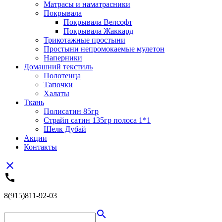
Матрасы и наматрасники
Покрывала
Покрывала Велсофт
Покрывала Жаккард
Трикотажные простыни
Простыни непромокаемые мулетон
Наперники
Домашний текстиль
Полотенца
Тапочки
Халаты
Ткань
Полисатин 85гр
Страйп сатин 135гр полоса 1*1
Шелк Дубай
Акции
Контакты
close
call
8(915)811-92-03
search