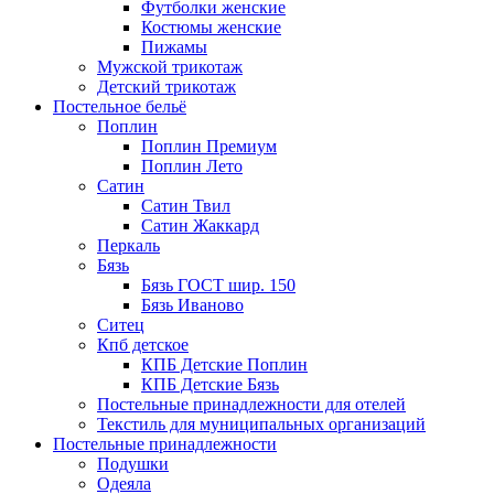
Футболки женские
Костюмы женские
Пижамы
Мужской трикотаж
Детский трикотаж
Постельное бельё
Поплин
Поплин Премиум
Поплин Лето
Сатин
Сатин Твил
Сатин Жаккард
Перкаль
Бязь
Бязь ГОСТ шир. 150
Бязь Иваново
Ситец
Кпб детское
КПБ Детские Поплин
КПБ Детские Бязь
Постельные принадлежности для отелей
Текстиль для муниципальных организаций
Постельные принадлежности
Подушки
Одеяла